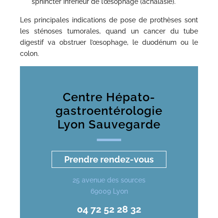
sphincter inférieur de l’œsophage (achalasie).
Les principales indications de pose de prothèses sont
les sténoses tumorales, quand un cancer du tube
digestif va obstruer l’œsophage, le duodénum ou le
colon.
Centre Hépato-
gastroentérologie
Lyon Sauvegarde
Prendre rendez-vous
25 avenue des sources
69009 Lyon
04 72 52 28 32