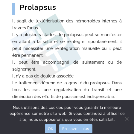
Prolapsus
Il s’agit de l’extériorisation des hémorroïdes internes à
travers l’anus.
Il y a plusieurs stades : le prolapsus peut se manifester
en allant à la selle et se réintégrer spontanément, il
peut nécessiter une réintégration manuelle ou il peut
être permanent.
Il peut être accompagné de suintement ou de
saignement.
Il n’y a pas de douleur associée.
Le traitement dépend de la gravité du prolapsus. Dans
tous les cas, une régularisation du transit et une
diminution des efforts de poussée est indispensable.
Nous utilisons des cookies pour vous garantir la meilleure
expérience sur notre site web. Si vous continuez à utiliser ce
site, nous supposerons que vous en êtes satisfait.
Centre de Gastroentérologie Lyon-Sauvegarde
OK
En savoir plus
Mentions Légales
Réalisation : Ascomedia