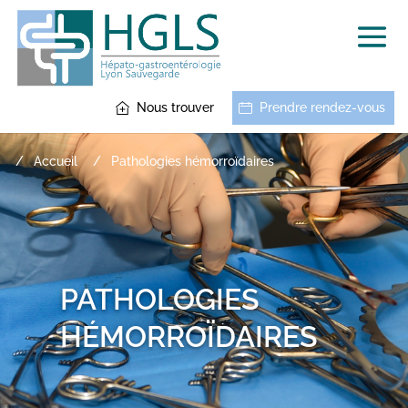
Nous trouver
Prendre rendez-vous
Accueil
Pathologies hémorroïdaires
PATHOLOGIES
HÉMORROÏDAIRES